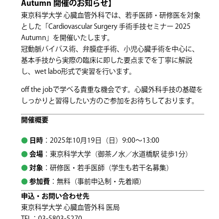
Autumn 開催のお知らせ】
東京科学大学 心臓血管外科では、若手医師・研修医を対象
とした「Cardiovascular Surgery 手術手技セミナー 2025
Autumn」を開催いたします。
冠動脈バイパス術、弁膜症手術、小児心臓手術を中心に、
基本手技から実際の臨床に即した要点までを丁寧に解説
し、wet labo形式で実習を行います。
off the jobで学べる貴重な機会です。心臓外科手技の基礎を
しっかりと習得したい方のご参加をお待ちしております。
開催概要
日時
：2025年10月19日（日）9:00〜13:00
会場
：東京科学大学（御茶ノ水／水道橋駅 徒歩1分）
対象
：研修医・若手医師（学生も若干名募集）
参加費
：無料（事前申込制・先着順）
申込・お問い合わせ先
東京科学大学 心臓血管外科 医局