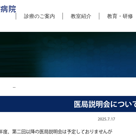
診療のご案内
教室紹介
教育・研修
希望の先生方へ
急手術のご依頼
教授挨拶
研究活動
外来表
おもな疾患と治療について
当科へのご紹介について
教育への取り組み
スタッフ紹介
業績
医局説明会につい
2025.7.17
年度、第二回以降の医局説明会は予定しておりませんが