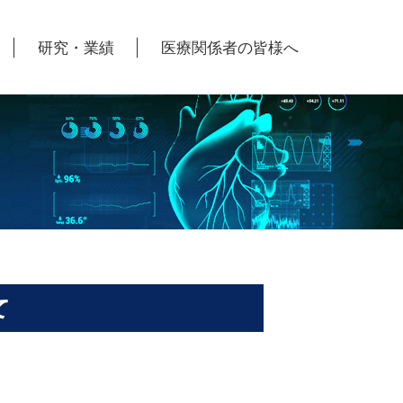
研究・業績
医療関係者の皆様へ
高度な先進医療
関連病院
関連病院
アクセス
て